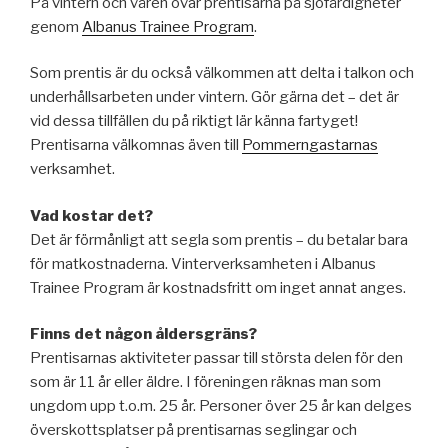
På vintern och våren övar prentisarna på sjöfärdigheter
genom
Albanus Trainee Program
.
Som prentis är du också välkommen att delta i talkon och
underhållsarbeten under vintern. Gör gärna det – det är
vid dessa tillfällen du på riktigt lär känna fartyget!
Prentisarna välkomnas även till
Pommerngastarnas
verksamhet.
Vad kostar det?
Det är förmånligt att segla som prentis – du betalar bara
för matkostnaderna. Vinterverksamheten i Albanus
Trainee Program är kostnadsfritt om inget annat anges.
Finns det någon åldersgräns?
Prentisarnas aktiviteter passar till största delen för den
som är 11 år eller äldre. I föreningen räknas man som
ungdom upp t.o.m. 25 år. Personer över 25 år kan delges
överskottsplatser på prentisarnas seglingar och