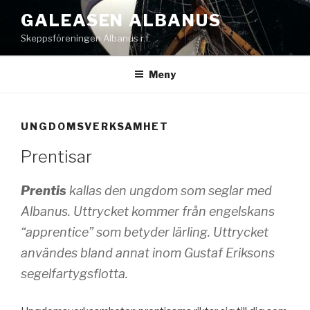
Hoppa
GALEASEN ALBANUS
till
Skeppsföreningen Albanus r.f.
innehåll
Meny
UNGDOMSVERKSAMHET
Prentisar
Prentis
kallas den ungdom som seglar med
Albanus. Uttrycket kommer från engelskans
“apprentice” som betyder lärling. Uttrycket
användes bland annat inom Gustaf Eriksons
segelfartygsflotta.