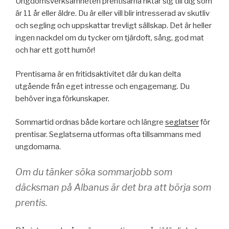
Ungdomsverksamheten prentisarna riktar sig till dig som
är 11 år eller äldre. Du är eller vill blir intresserad av skutliv
och segling och uppskattar trevligt sällskap. Det är heller
ingen nackdel om du tycker om tjärdoft, sång, god mat
och har ett gott humör!
Prentisarna är en fritidsaktivitet där du kan delta
utgående från eget intresse och engagemang. Du
behöver inga förkunskaper.
Sommartid ordnas både kortare och längre
seglatser
för
prentisar. Seglatserna utformas ofta tillsammans med
ungdomarna.
Om du tänker söka sommarjobb som
däcksman på Albanus är det bra att börja som
prentis.