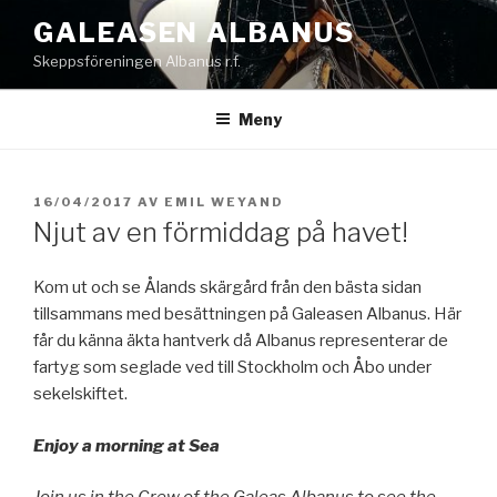
Hoppa
GALEASEN ALBANUS
till
Skeppsföreningen Albanus r.f.
innehåll
Meny
PUBLICERAT
16/04/2017
AV
EMIL WEYAND
Njut av en förmiddag på havet!
Kom ut och se Ålands skärgård från den bästa sidan
tillsammans med besättningen på Galeasen Albanus. Här
får du känna äkta hantverk då Albanus representerar de
fartyg som seglade ved till Stockholm och Åbo under
sekelskiftet.
Enjoy a morning at Sea