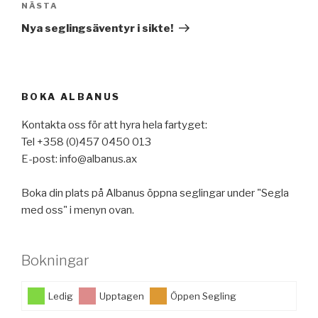
Nästa
NÄSTA
inlägg
Nya seglingsäventyr i sikte!
BOKA ALBANUS
Kontakta oss för att hyra hela fartyget:
Tel +358 (0)457 0450 013
E-post: info@albanus.ax
Boka din plats på Albanus öppna seglingar under "Segla
med oss" i menyn ovan.
Bokningar
Ledig
Upptagen
Öppen Segling