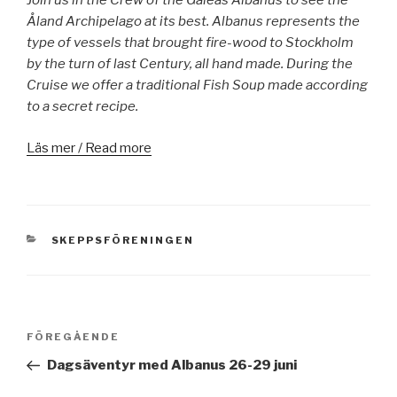
Join us in the Crew of the Galeas Albanus to see the
Åland Archipelago at its best. Albanus represents the
type of vessels that brought fire-wood to Stockholm
by the turn of last Century, all hand made. During the
Cruise we offer a traditional Fish Soup made according
to a secret recipe.
Läs mer / Read more
KATEGORIER
SKEPPSFÖRENINGEN
Inläggsnavigering
Föregående
FÖREGÅENDE
inlägg
Dagsäventyr med Albanus 26-29 juni