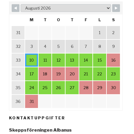
M
T
O
T
F
L
S
31
1
2
32
3
4
5
6
7
8
9
33
10
11
12
13
14
15
16
34
17
18
19
20
21
22
23
35
24
25
26
27
28
29
30
36
31
KONTAKTUPPGIFTER
Skeppsföreningen Albanus