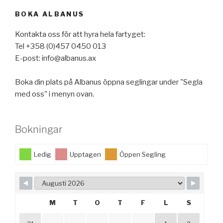
BOKA ALBANUS
Kontakta oss för att hyra hela fartyget:
Tel +358 (0)457 0450 013
E-post: info@albanus.ax
Boka din plats på Albanus öppna seglingar under "Segla
med oss" i menyn ovan.
Bokningar
Ledig
Upptagen
Öppen Segling
M
T
O
T
F
L
S