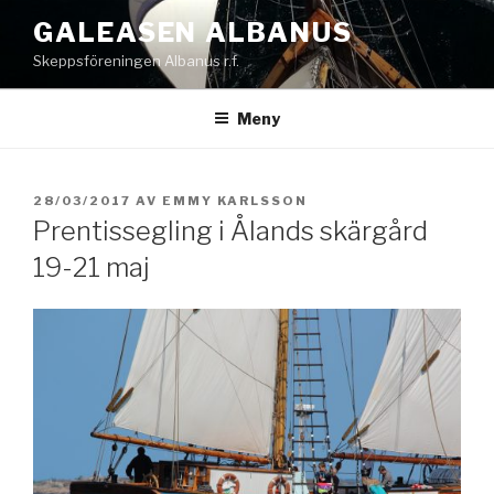
Hoppa
GALEASEN ALBANUS
till
Skeppsföreningen Albanus r.f.
innehåll
Meny
PUBLICERAT
28/03/2017
AV
EMMY KARLSSON
Prentissegling i Ålands skärgård
19-21 maj