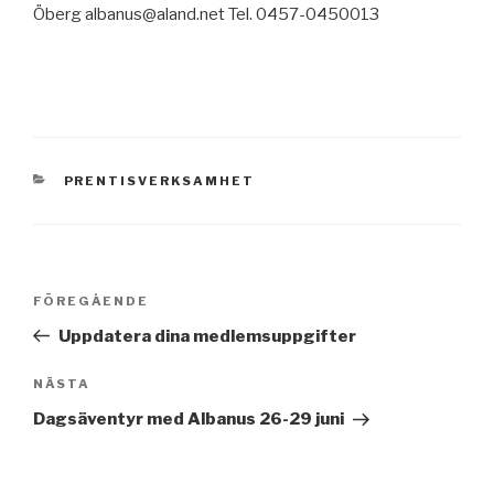
Öberg
albanus@aland.net Tel. 0457-0450013
KATEGORIER
PRENTISVERKSAMHET
Inläggsnavigering
Föregående
FÖREGÅENDE
inlägg
Uppdatera dina medlemsuppgifter
Nästa
NÄSTA
inlägg
Dagsäventyr med Albanus 26-29 juni