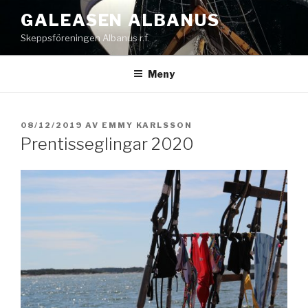
Hoppa
GALEASEN ALBANUS
till
Skeppsföreningen Albanus r.f.
innehåll
Meny
PUBLICERAT
08/12/2019
AV
EMMY KARLSSON
Prentisseglingar 2020