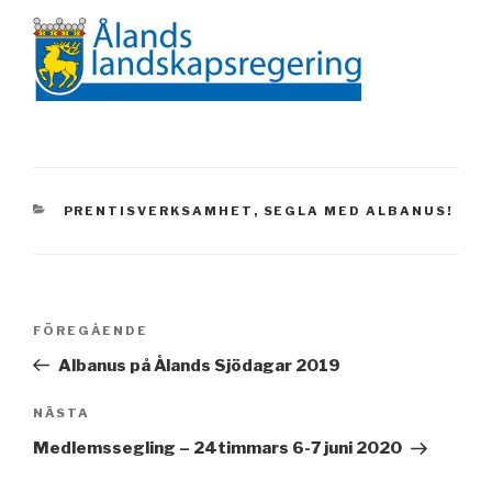
KATEGORIER
PRENTISVERKSAMHET
,
SEGLA MED ALBANUS!
Inläggsnavigering
Föregående
FÖREGÅENDE
inlägg
Albanus på Ålands Sjödagar 2019
Nästa
NÄSTA
inlägg
Medlemssegling – 24timmars 6-7 juni 2020