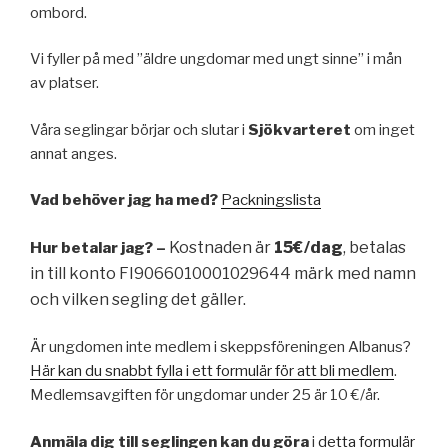
ombord.
Vi fyller på med ”äldre ungdomar med ungt sinne” i mån
av platser.
Våra seglingar börjar och slutar i
Sjökvarteret
om inget
annat anges.
Vad behöver jag ha med?
Packningslista
Kostnaden är
15€/dag
, betalas
Hur betalar jag? –
in till konto FI9066010001029644 märk med namn
och vilken segling det gäller.
Är ungdomen inte medlem i skeppsföreningen Albanus?
Här kan du snabbt fylla i ett formulär för att bli medlem
.
Medlemsavgiften för ungdomar under 25 är 10 €/år.
Anmäla dig till seglingen kan du göra
i
detta formulär