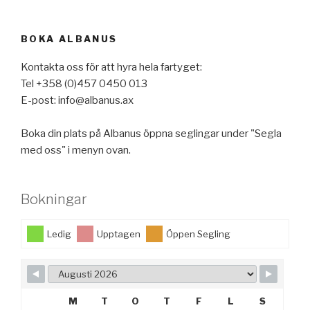
BOKA ALBANUS
Kontakta oss för att hyra hela fartyget:
Tel +358 (0)457 0450 013
E-post: info@albanus.ax
Boka din plats på Albanus öppna seglingar under "Segla
med oss" i menyn ovan.
Bokningar
Ledig
Upptagen
Öppen Segling
M
T
O
T
F
L
S