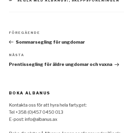
SEGLA MED ALBANUS!
,
SKEPPSFÖRENINGEN
Inläggsnavigering
Föregående
FÖREGÅENDE
inlägg
Sommarsegling för ungdomar
Nästa
NÄSTA
inlägg
Prentissegling för äldre ungdomar och vuxna
BOKA ALBANUS
Kontakta oss för att hyra hela fartyget:
Tel +358 (0)457 0450 013
E-post: info@albanus.ax