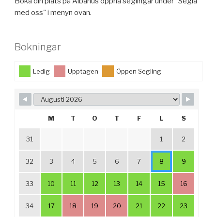
Boka din plats på Albanus öppna seglingar under "Segla
med oss" i menyn ovan.
Bokningar
Ledig
Upptagen
Öppen Segling
M
T
O
T
F
L
S
31
1
2
32
3
4
5
6
7
8
9
33
10
11
12
13
14
15
16
34
17
18
19
20
21
22
23