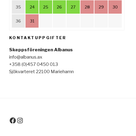
35
24
25
26
27
28
29
30
36
31
KONTAKTUPPGIFTER
Skeppsföreningen Albanus
info@albanus.ax
+358 (0)457 0450 013
Sjökvarteret 22100 Mariehamn
Facebook
Instagram