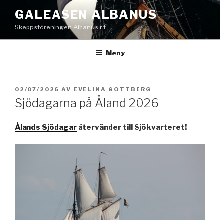
Hoppa
GALEASEN ALBANUS
till
Skeppsföreningen Albanus r.f.
innehåll
Meny
PUBLICERAT
02/07/2026
AV
EVELINA GOTTBERG
Sjödagarna på Åland 2026
Ålands Sjödagar
återvänder till Sjökvarteret!