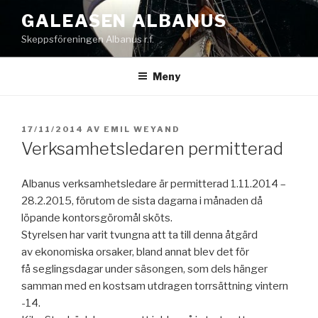
Hoppa
GALEASEN ALBANUS
till
Skeppsföreningen Albanus r.f.
innehåll
Meny
PUBLICERAT
17/11/2014
AV
EMIL WEYAND
Verksamhetsledaren permitterad
Albanus verksamhetsledare är permitterad 1.11.2014 –
28.2.2015, förutom de sista dagarna i månaden då
löpande kontorsgöromål sköts.
Styrelsen har varit tvungna att ta till denna åtgärd
av ekonomiska orsaker, bland annat blev det för
få seglingsdagar under säsongen, som dels hänger
samman med en kostsam utdragen torrsättning vintern
-14.