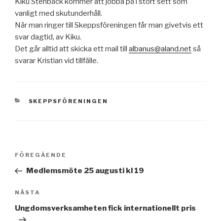
Kiku Stenbäck kommer att jobba på i stort sett som
vanligt med skutunderhåll.
När man ringer till Skeppsföreningen får man givetvis ett
svar dagtid, av Kiku.
Det går alltid att skicka ett mail till
albanus@aland.net
så
svarar Kristian vid tillfälle.
KATEGORIER
SKEPPSFÖRENINGEN
Inläggsnavigering
Föregående
FÖREGÅENDE
inlägg
Medlemsmöte 25 augusti kl 19
Nästa
NÄSTA
inlägg
Ungdomsverksamheten fick internationellt pris