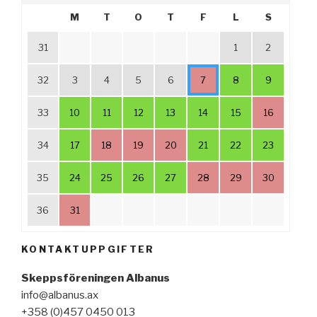
M
T
O
T
F
L
S
31
1
2
32
3
4
5
6
7
8
9
33
10
11
12
13
14
15
16
34
17
18
19
20
21
22
23
35
24
25
26
27
28
29
30
36
31
KONTAKTUPPGIFTER
Skeppsföreningen Albanus
info@albanus.ax
+358 (0)457 0450 013