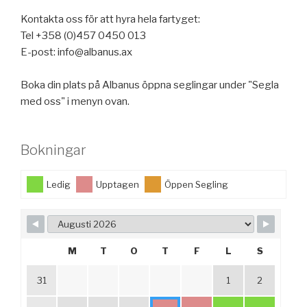
Kontakta oss för att hyra hela fartyget:
Tel +358 (0)457 0450 013
E-post: info@albanus.ax
Boka din plats på Albanus öppna seglingar under "Segla
med oss" i menyn ovan.
Bokningar
Ledig
Upptagen
Öppen Segling
M
T
O
T
F
L
S
31
1
2