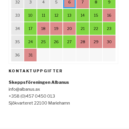
32
3
4
5
6
7
8
9
33
10
11
12
13
14
15
16
34
17
18
19
20
21
22
23
35
24
25
26
27
28
29
30
36
31
KONTAKTUPPGIFTER
Skeppsföreningen Albanus
info@albanus.ax
+358 (0)457 0450 013
Sjökvarteret 22100 Mariehamn