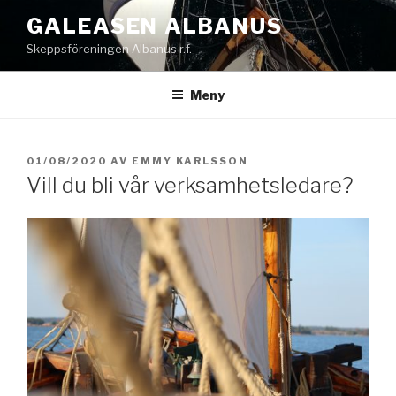
Hoppa
GALEASEN ALBANUS
till
Skeppsföreningen Albanus r.f.
innehåll
Meny
PUBLICERAT
01/08/2020
AV
EMMY KARLSSON
Vill du bli vår verksamhetsledare?