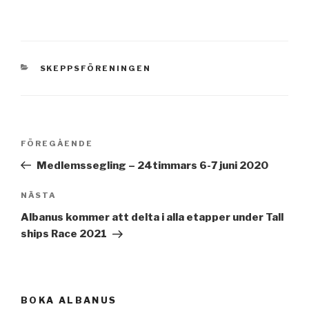
KATEGORIER
SKEPPSFÖRENINGEN
Inläggsnavigering
Föregående
FÖREGÅENDE
inlägg
Medlemssegling – 24timmars 6-7 juni 2020
Nästa
NÄSTA
inlägg
Albanus kommer att delta i alla etapper under Tall
ships Race 2021
BOKA ALBANUS